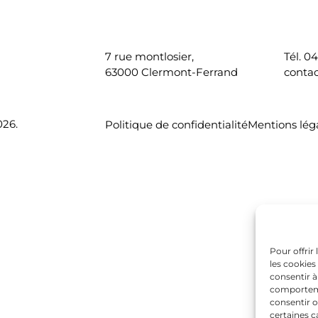
7 rue montlosier,
Tél. 0
63000 Clermont-Ferrand
contac
026.
Politique de confidentialité
Mentions lég
Pour offrir
les cookies
consentir à
comportemen
consentir o
certaines c